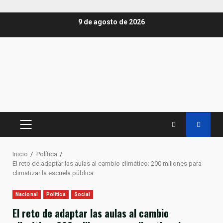
Saltar
9 de agosto de 2026
al
contenido
MENÚ
PRINCIPAL
Inicio
Política
El reto de adaptar las aulas al cambio climático: 200 millones para
climatizar la escuela pública
Nacional
Política
Social
El reto de adaptar las aulas al cambio