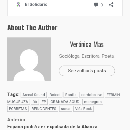
About The Author
Verónica Mas
Socióloga. Escritora. Poeta.
See author's posts
Tags:
Arenal Sound
Boicot
Bonilla
cordoba live
FERMIN
MUGURUZA
fib
FP
GRANADA SOUD
monegros
PORRETAS
REINCIDENTES
sonar
Viña Rock
Post
Anterior
España podrá ser expulsada de la Alianza