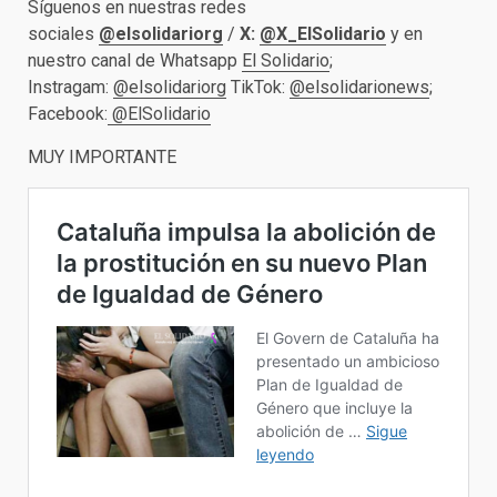
Síguenos en nuestras redes
sociales
@elsolidariorg
/
X:
@X_ElSolidario
y en
nuestro canal de Whatsapp
El Solidario
;
Instragam:
@elsolidariorg
TikTok:
@elsolidarionews
;
Facebook:
@ElSolidario
MUY IMPORTANTE