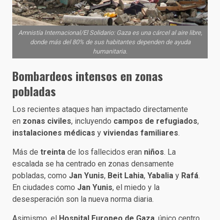
Amnistía Internacional/El Solidario: Gaza es una cárcel al aire libre,
donde más del 80% de sus habitantes dependen de ayuda
humanitaria.
Bombardeos intensos en zonas
pobladas
Los recientes ataques han impactado directamente
en
zonas civiles
, incluyendo
campos de refugiados
,
instalaciones médicas
y
viviendas familiares
.
Más de
treinta
de los fallecidos eran
niños
. La
escalada se ha centrado en zonas densamente
pobladas, como
Jan Yunis
,
Beit Lahia
,
Yabalia
y
Rafá
.
En ciudades como
Jan Yunis
, el miedo y la
desesperación son la nueva norma diaria.
Asimismo, el
Hospital Europeo de Gaza
, único centro