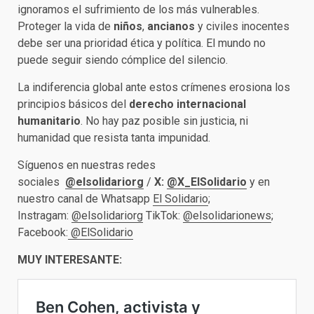
ignoramos el sufrimiento de los más vulnerables.
Proteger la vida de
niños
,
ancianos
y civiles inocentes
debe ser una prioridad ética y política. El mundo no
puede seguir siendo cómplice del silencio.
La indiferencia global ante estos crímenes erosiona los
principios básicos del
derecho internacional
humanitario
. No hay paz posible sin justicia, ni
humanidad que resista tanta impunidad.
Síguenos en nuestras redes
sociales
@elsolidariorg
/
X:
@X_ElSolidario
y en
nuestro canal de Whatsapp
El Solidario
;
Instragam:
@elsolidariorg
TikTok:
@elsolidarionews
;
Facebook:
@ElSolidario
MUY INTERESANTE: