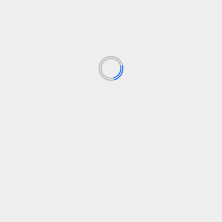
edusa abrazado al cuerpo de
El sector editorial independ
aga feliz a alguien más»
Los campos obligatorios están marcados con
*