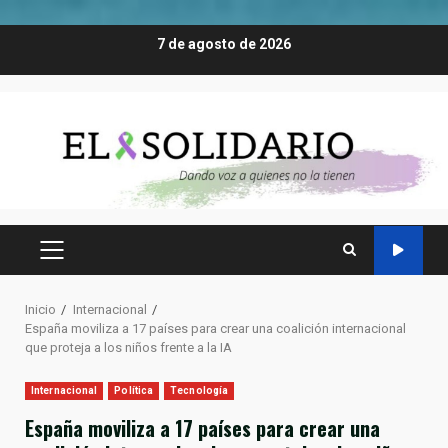
Saltar
7 de agosto de 2026
al
contenido
MENÚ
PRINCIPAL
Inicio
Internacional
España moviliza a 17 países para crear una coalición internacional
que proteja a los niños frente a la IA
Internacional
Política
Tecnología
España moviliza a 17 países para crear una