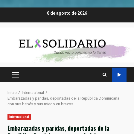
Saltar
8 de agosto de 2026
al
contenido
MENÚ
PRINCIPAL
Inicio
Internacional
Embarazadas y paridas, deportadas de la República Dominicana
con sus bebés y sus miedo en brazos
Internacional
Embarazadas y paridas, deportadas de la