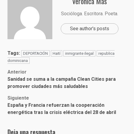
Verónica Mas
Socióloga. Escritora. Poeta.
See author's posts
Tags:
DEPORTACIÓN
Haití
inmigrante ilegal
republica
dominicana
Post
Anterior
Sanidad se suma a la campaña Clean Cities para
navigation
promover ciudades más saludables
Siguiente
España y Francia refuerzan la cooperación
energética tras la crisis eléctrica del 28 de abril
Deja una respuesta