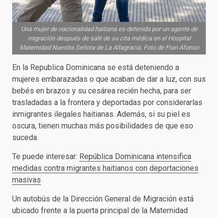
Una mujer de nacionalidad haitiana es detenida por un agente de
migración después de salir de su cita médica en el Hospital
Maternidad Nuestra Señora de La Altagracia. Foto de Fran Afonso
En la Republica Dominicana se está deteniendo a
mujeres embarazadas o que acaban de dar a luz, con sus
bebés en brazos y su cesárea recién hecha, para ser
trasladadas a la frontera y deportadas por considerarlas
inmigrantes ilegales haitianas. Además, si su piel es
oscura, tienen muchas más posibilidades de que eso
suceda.
Te puede interesar:
República Dominicana intensifica
medidas contra migrantes haitianos con deportaciones
masivas
Un autobús de la Dirección General de Migración está
ubicado frente a la puerta principal de la Maternidad