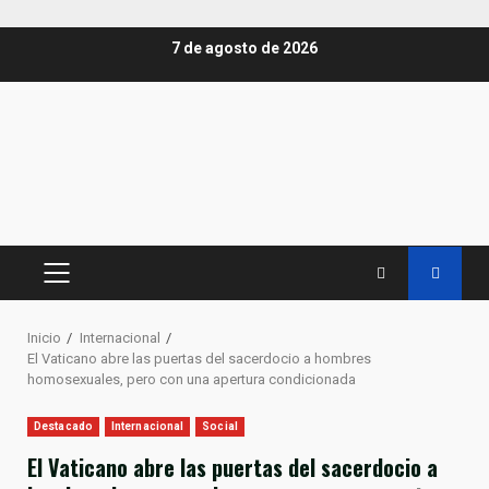
Saltar
7 de agosto de 2026
al
contenido
MENÚ
PRINCIPAL
Inicio
Internacional
El Vaticano abre las puertas del sacerdocio a hombres
homosexuales, pero con una apertura condicionada
Destacado
Internacional
Social
El Vaticano abre las puertas del sacerdocio a