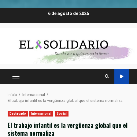
Saltar
6 de agosto de 2026
al
contenido
MENÚ
PRINCIPAL
Inicio
Internacional
El trabajo infantil es la vergüenza global que el sistema normaliza
Destacado
Internacional
Social
El trabajo infantil es la vergüenza global que el
sistema normaliza