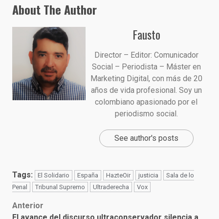
About The Author
Fausto
Director – Editor: Comunicador
Social – Periodista – Máster en
Marketing Digital, con más de 20
años de vida profesional. Soy un
colombiano apasionado por el
periodismo social.
See author's posts
Tags:
El Solidario
España
HazteOir
justicia
Sala de lo
Penal
Tribunal Supremo
Ultraderecha
Vox
Post
Anterior
El avance del discurso ultraconservador silencia a