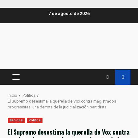
Saltar
7 de agosto de 2026
al
contenido
MENÚ
PRINCIPAL
Inicio
Política
El Supremo desestima la querella de Vox contra magistrados
progresistas: una derrota de la judicialización partidista
Nacional
Política
El Supremo desestima la querella de Vox contra