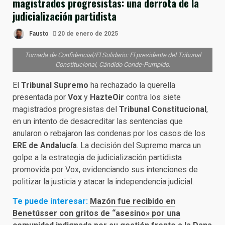
magistrados progresistas: una derrota de la
judicialización partidista
Fausto
20 de enero de 2025
Tomada de Confidencial/El Solidario: El presidente del Tribunal
Constitucional, Cándido Conde-Pumpido.
El
Tribunal Supremo
ha rechazado la querella
presentada por
Vox
y
HazteOir
contra los siete
magistrados progresistas del
Tribunal Constitucional
,
en un intento de desacreditar las sentencias que
anularon o rebajaron las condenas por los casos de los
ERE de Andalucía
. La decisión del Supremo marca un
golpe a la estrategia de judicialización partidista
promovida por Vox, evidenciando sus intenciones de
politizar la justicia y atacar la independencia judicial.
Te puede interesar:
Mazón fue recibido en
Benetússer con gritos de “asesino» por una