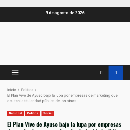
Saltar
9 de agosto de 2026
al
contenido
MENÚ
PRINCIPAL
Inicio
Política
El Plan Vive de Ayuso bajo la lupa por empresas de marketing que
ocultan la titularidad pública de los pisos
Nacional
Política
Social
El Plan Vive de Ayuso bajo la lupa por empresas