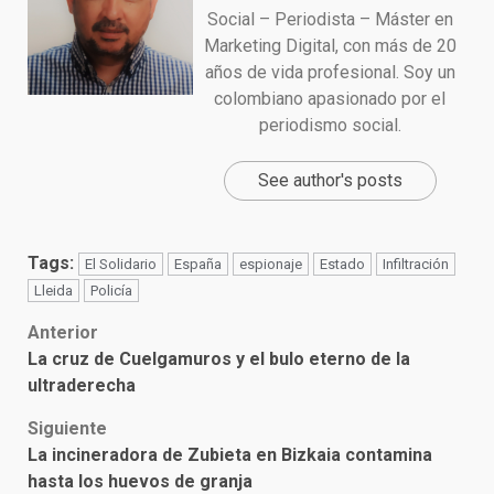
Social – Periodista – Máster en
Marketing Digital, con más de 20
años de vida profesional. Soy un
colombiano apasionado por el
periodismo social.
See author's posts
Tags:
El Solidario
España
espionaje
Estado
Infiltración
Lleida
Policía
Post
Anterior
La cruz de Cuelgamuros y el bulo eterno de la
navigation
ultraderecha
Siguiente
La incineradora de Zubieta en Bizkaia contamina
hasta los huevos de granja