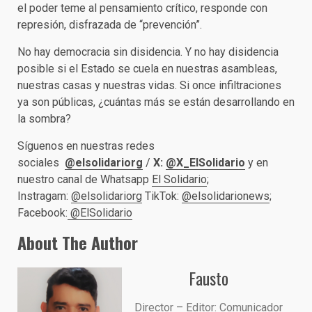
el poder teme al pensamiento crítico, responde con
represión, disfrazada de “prevención”.
No hay democracia sin disidencia. Y no hay disidencia
posible si el Estado se cuela en nuestras asambleas,
nuestras casas y nuestras vidas. Si once infiltraciones
ya son públicas, ¿cuántas más se están desarrollando en
la sombra?
Síguenos en nuestras redes
sociales
@elsolidariorg
/
X:
@X_ElSolidario
y en
nuestro canal de Whatsapp
El Solidario
;
Instragam:
@elsolidariorg
TikTok:
@elsolidarionews
;
Facebook:
@ElSolidario
About The Author
Fausto
Director – Editor: Comunicador