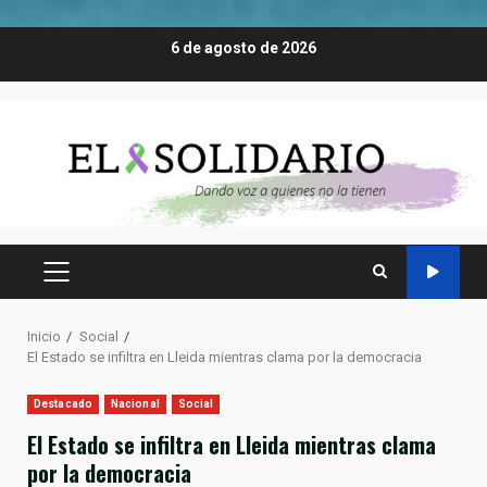
Saltar
6 de agosto de 2026
al
contenido
MENÚ
PRINCIPAL
Inicio
Social
El Estado se infiltra en Lleida mientras clama por la democracia
Destacado
Nacional
Social
El Estado se infiltra en Lleida mientras clama
por la democracia