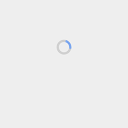
Infraestructuras comunitari
de cooper
Los campos obligatorios están marcados con
*