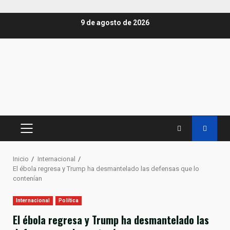
Saltar
9 de agosto de 2026
al
contenido
MENÚ
PRINCIPAL
Inicio
Internacional
El ébola regresa y Trump ha desmantelado las defensas que lo
contenían
Internacional
Política
El ébola regresa y Trump ha desmantelado las