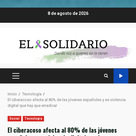
Saltar
8 de agosto de 2026
al
contenido
MENÚ
PRINCIPAL
Inicio
Tecnología
El ciberacoso afecta al 80% de las jóvenes españoles y es violencia
digital que hay que erradicar
Social
Tecnología
El ciberacoso afecta al 80% de las jóvenes