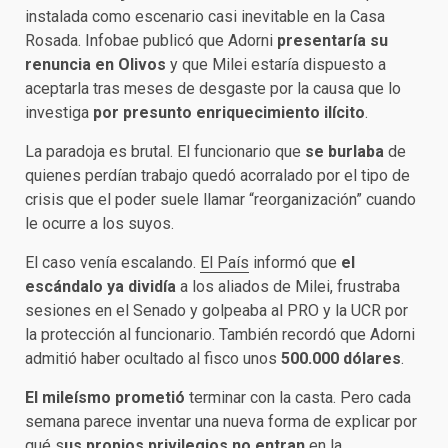
instalada como escenario casi inevitable en la Casa
Rosada. Infobae publicó que Adorni
presentaría su
renuncia en Olivos
y que Milei estaría dispuesto a
aceptarla tras meses de desgaste por la causa que lo
investiga
por presunto enriquecimiento ilícito
.
La paradoja es brutal. El funcionario que
se burlaba
de
quienes perdían trabajo quedó acorralado por el tipo de
crisis que el poder suele llamar “reorganización” cuando
le ocurre a los suyos.
El caso venía escalando.
El País
informó que
el
escándalo ya dividía
a los aliados de Milei, frustraba
sesiones en el Senado y golpeaba al PRO y la UCR por
la protección al funcionario. También recordó que Adorni
admitió haber ocultado al fisco unos
500.000 dólares
.
El mileísmo prometió
terminar con la casta. Pero cada
semana parece inventar una nueva forma de explicar por
qué s
us propios privilegios no entran
en la