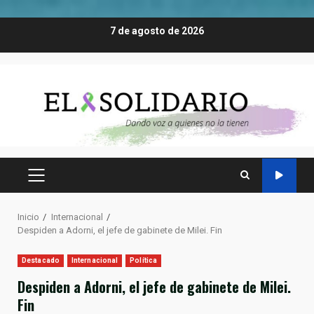
Saltar
7 de agosto de 2026
al
contenido
MENÚ
PRINCIPAL
Inicio
Internacional
Despiden a Adorni, el jefe de gabinete de Milei. Fin
Destacado
Internacional
Política
Despiden a Adorni, el jefe de gabinete de Milei.
Fin