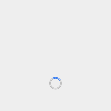
Archivo: El Solidario
n protege a las familias?
ios
brindó un respiro a muchas familias. Sin embargo, con el fin
uelven a ser expulsadas de sus hogares sin alternativas reale
os más vulnerables siguen siendo los primeros en sufrir las con
s actual lo ha intensificado a niveles alarmantes. Sin una polític
iendo las principales víctimas.
No basta con medidas tempora