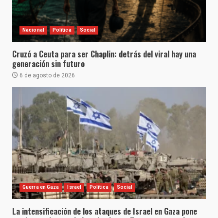
Nacional
Política
Social
Cruzó a Ceuta para ser Chaplin: detrás del viral hay una
generación sin futuro
6 de agosto de 2026
Guerra en Gaza
Israel
Política
Social
La intensificación de los ataques de Israel en Gaza pone