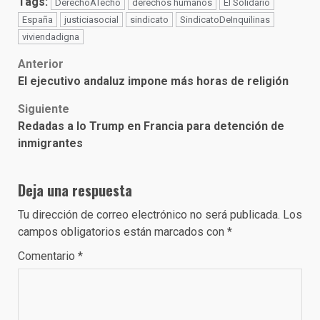
Tags:
DerechoATecho
derechos humanos
El Solidario
España
justiciasocial
sindicato
SindicatoDeInquilinas
viviendadigna
Post
Anterior
El ejecutivo andaluz impone más horas de religión
navigation
Siguiente
Redadas a lo Trump en Francia para detención de
inmigrantes
Deja una respuesta
Tu dirección de correo electrónico no será publicada.
Los
campos obligatorios están marcados con
*
Comentario
*