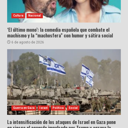
Cultura
Nacional
‘El último mono’: la comedia española que combate el
machismo y la “machosfera” con humor y sátira social
6 de agosto de 2026
Guerra en Gaza
Israel
Política
Social
La intensificación de los ataques de Israel en Gaza pone
en riesgo el acuerdo impulsado por Trump y agrava la