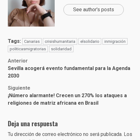
See author's posts
Tags:
Canarias
crisishumanitaria
elsolidario
inmigración
politicasmigratorias
solidaridad
Post
Anterior
Sevilla acogerá evento fundamental para la Agenda
navigation
2030
Siguiente
¡Número alarmante! Crecen un 270% los ataques a
religiones de matriz africana en Brasil
Deja una respuesta
Tu dirección de correo electrónico no será publicada.
Los