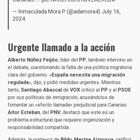
— Inmaculada Mora P. (@adamora4)
July 16,
2024
Urgente llamado a la acción
Alberto Núñez Feijóo
, líder del
PP
, también intervino en
el debate, cuestionando la falta de una política migratoria
clara del gobierno. «
España necesita una migración
regulada
«, dijo, y pidió medidas urgentes. Mientras
tanto,
Santiago Abascal
de
VOX
criticó al
PP
y al
PSOE
por sus políticas de inmigración, acusándolos de
fomentar un «efecto llamada» perjudicial para Canarias.
Aitor Esteban
, del
PNV
, destacó que este es un
problema estructural que requiere organización y
responsabilidad compartida.
Además, la portavoz de
Bildu
,
Mertxe Aizpurua
, calificó