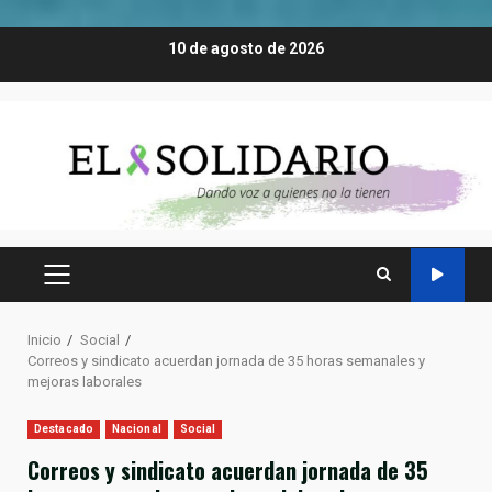
Saltar
10 de agosto de 2026
al
contenido
MENÚ
PRINCIPAL
Inicio
Social
Correos y sindicato acuerdan jornada de 35 horas semanales y
mejoras laborales
Destacado
Nacional
Social
Correos y sindicato acuerdan jornada de 35