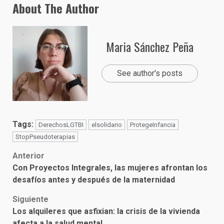
About The Author
Maria Sánchez Peña
See author's posts
Tags:
DerechosLGTBI
elsolidario
ProtegeInfancia
StopPseudoterapias
Post
Anterior
Con Proyectos Integrales, las mujeres afrontan los
navigation
desafíos antes y después de la maternidad
Siguiente
Los alquileres que asfixian: la crisis de la vivienda
afecta a la salud mental