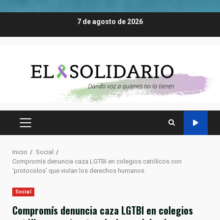
Saltar
7 de agosto de 2026
al
contenido
MENÚ
PRINCIPAL
Inicio
Social
Compromís denuncia caza LGTBI en colegios católicos con
‘protocolos’ que violan los derechos humanos
Social
Compromís denuncia caza LGTBI en colegios