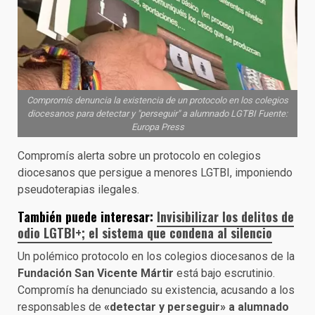
Compromís denuncia la existencia de un protocolo en los colegios
diocesanos para detectar y "perseguir" a alumnado LGTBI Fuente:
Europa Press
Compromís alerta sobre un protocolo en colegios
diocesanos que persigue a menores LGTBI, imponiendo
pseudoterapias ilegales.
También puede interesar:
Invisibilizar los delitos de
odio LGTBI+; el sistema que condena al silencio
Un polémico protocolo en los colegios diocesanos de la
Fundación San Vicente Mártir
está bajo escrutinio.
Compromís ha denunciado su existencia, acusando a los
responsables de
«detectar y perseguir» a alumnado