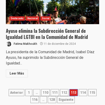
Destacado
Nacional
Social
Ayuso elimina la Subdirección General de
Igualdad LGTBI en la Comunidad de Madrid
Fatima Makhoukh
11 de diciembre de 2024
La presidenta de la Comunidad de Madrid, Isabel Díaz
Ayuso, ha suprimido la Subdirección General de
Igualdad...
Leer Más
Paginación
Anterior
1
…
110
111
112
113
114
115
de
116
…
128
Siguiente