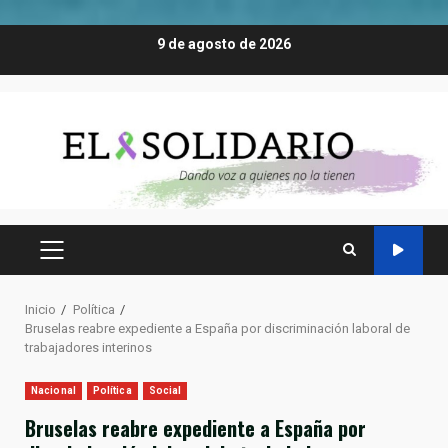
Saltar
9 de agosto de 2026
al
contenido
MENÚ
PRINCIPAL
Inicio
Política
Bruselas reabre expediente a España por discriminación laboral de
trabajadores interinos
Nacional
Política
Social
Bruselas reabre expediente a España por