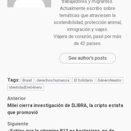
trabajadores y migrantes.
Actualmente escribo sobre
temáticas que atraviesen la
sostenibilidad, protección animal,
inmigración y viajes.
Viajera de corazón, pasé por más
de 42 países.
See author's posts
Tags:
Brasil
derechos humanos
El Solidario
GéneroNeutro
IdentidadDeGénero
Post
Anterior
Milei cierra investigación de $LIBRA, la cripto estafa
navigation
que promovió
Siguiente
¿Sabías que la vitamina B12 es bacteriana, no de