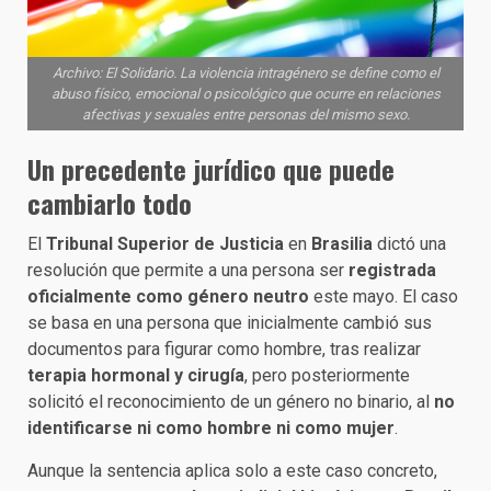
Archivo: El Solidario. La violencia intragénero se define como el
abuso físico, emocional o psicológico que ocurre en relaciones
afectivas y sexuales entre personas del mismo sexo.
Un precedente jurídico que puede
cambiarlo todo
El
Tribunal Superior de Justicia
en
Brasilia
dictó una
resolución que permite a una persona ser
registrada
oficialmente como género neutro
este mayo. El caso
se basa en una persona que inicialmente cambió sus
documentos para figurar como hombre, tras realizar
terapia hormonal y cirugía
, pero posteriormente
solicitó el reconocimiento de un género no binario, al
no
identificarse ni como hombre ni como mujer
.
Aunque la sentencia aplica solo a este caso concreto,