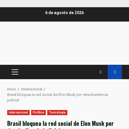
Saltar
6 de agosto de 2026
al
contenido
MENÚ
PRINCIPAL
Inicio
Internacional
Brasil bloquea la red social de Elon Musk por desobediencia
judicial
Internacional
Política
Tecnología
Brasil bloquea la red social de Elon Musk por