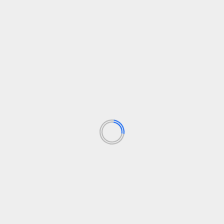
Social – Periodista – Máster en Marketing Digital, con más de 2
cial.
valencia
El Plan de Salud Menta
Los campos obligatorios están marcados con
*