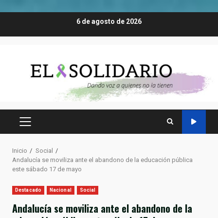
Saltar
6 de agosto de 2026
al
contenido
MENÚ
PRINCIPAL
Inicio
Social
Andalucía se moviliza ante el abandono de la educación pública
este sábado 17 de mayo
Destacado
Nacional
Social
Andalucía se moviliza ante el abandono de la