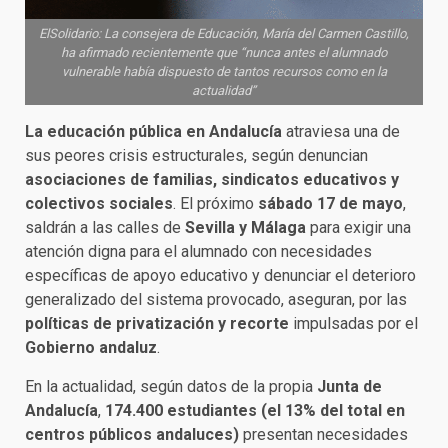
ElSolidario: La consejera de Educación, María del Carmen Castillo,
ha afirmado recientemente que “nunca antes el alumnado
vulnerable había dispuesto de tantos recursos como en la
actualidad”
La educación pública
en Andalucía
atraviesa una de
sus peores crisis estructurales, según denuncian
asociaciones de familias, sindicatos educativos y
colectivos sociales
. El próximo
sábado 17 de mayo
,
saldrán a las calles de
Sevilla y Málaga
para exigir una
atención digna para el alumnado con necesidades
específicas de apoyo educativo y denunciar el deterioro
generalizado del sistema provocado, aseguran, por las
políticas de privatización y recorte
impulsadas por el
Gobierno andaluz
.
En la actualidad, según datos de la propia
Junta de
Andalucía
,
174.400 estudiantes (el 13% del total en
centros públicos andaluces)
presentan necesidades