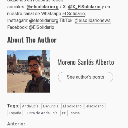
sociales
@elsolidariorg
/
X:
@X_ElSolidario
y en
nuestro canal de Whatsapp
El Solidario
;
Instragam:
@elsolidariorg
TikTok:
@elsolidarionews
;
Facebook:
@ElSolidario
About The Author
Moreno Sanlés Alberto
See author's posts
Tags:
Andalucía
Denuncia
El Solidario
elsolidario
España
Junta de Andalucía
PP
social
Post
Anterior