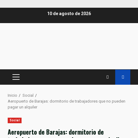
Saltar
10 de agosto de 2026
al
contenido
MENÚ
PRINCIPAL
Inicio
Social
Aeropuerto de Barajas: dormitorio de trabajadores que no pueden
pagar un alquiler
Social
Aeropuerto de Barajas: dormitorio de