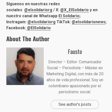
Síguenos en nuestras redes
sociales
@elsolidariorg
/
X:
@X_ElSolidario
y en
nuestro canal de Whatsapp
El Solidario
;
Instragam:
@elsolidariorg
TikTok:
@elsolidarionews
;
Facebook:
@ElSolidario
About The Author
Fausto
Director – Editor: Comunicador
Social – Periodista – Máster en
Marketing Digital, con más de 20
años de vida profesional. Soy un
colombiano apasionado por el
periodismo social.
See author's posts