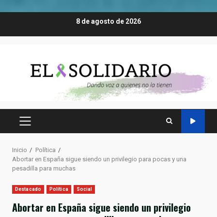
Saltar
8 de agosto de 2026
al
contenido
MENÚ
PRINCIPAL
Inicio
Política
Abortar en España sigue siendo un privilegio para pocas y una
pesadilla para muchas
Destacado
Política
Social
Abortar en España sigue siendo un privilegio