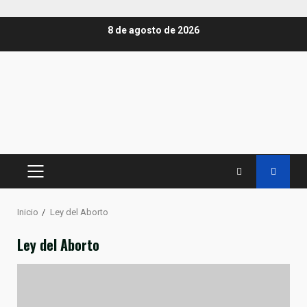
Saltar
8 de agosto de 2026
al
contenido
MENÚ
PRINCIPAL
Inicio
Ley del Aborto
Ley del Aborto