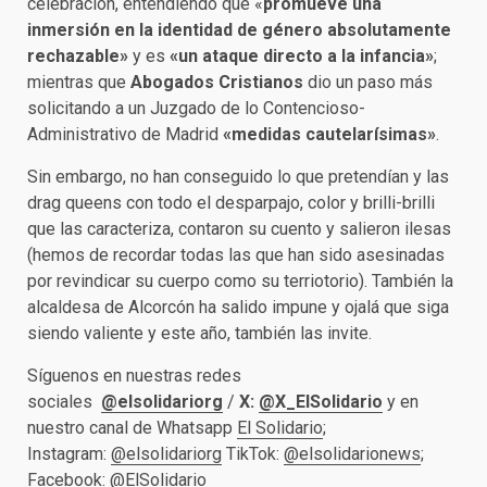
celebración, entendiendo que «
promueve una
inmersión en la identidad de género absolutamente
rechazable»
y es
«un ataque directo a la infancia»
;
mientras que
Abogados Cristianos
dio un paso más
solicitando a un Juzgado de lo Contencioso-
Administrativo de Madrid
«medidas cautelarísimas»
.
Sin embargo, no han conseguido lo que pretendían y las
drag queens con todo el desparpajo, color y brilli-brilli
que las caracteriza, contaron su cuento y salieron ilesas
(hemos de recordar todas las que han sido asesinadas
por revindicar su cuerpo como su terriotorio). También la
alcaldesa de Alcorcón ha salido impune y ojalá que siga
siendo valiente y este año, también las invite.
Síguenos en nuestras redes
sociales
@elsolidariorg
/
X:
@X_ElSolidario
y en
nuestro canal de Whatsapp
El Solidario
;
Instagram:
@elsolidariorg
TikTok:
@elsolidarionews
;
Facebook:
@ElSolidario