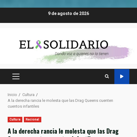
Saltar
9 de agosto de 2026
al
contenido
MENÚ
PRINCIPAL
Inicio
Cultura
A la derecha rancia le molesta que las Drag Queens cuenten
cuentos infantiles
Cultura
Nacional
A la derecha rancia le molesta que las Drag