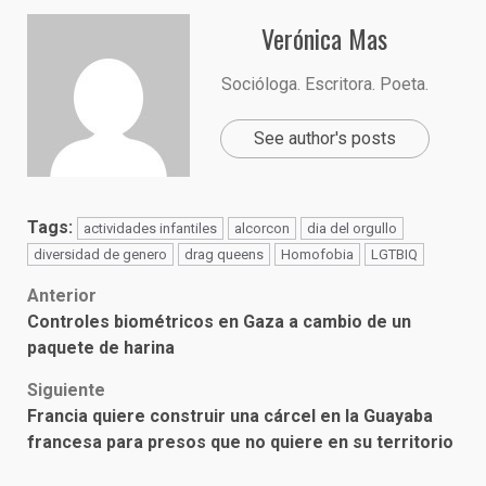
Verónica Mas
Socióloga. Escritora. Poeta.
See author's posts
Tags:
actividades infantiles
alcorcon
dia del orgullo
diversidad de genero
drag queens
Homofobia
LGTBIQ
Post
Anterior
Controles biométricos en Gaza a cambio de un
navigation
paquete de harina
Siguiente
Francia quiere construir una cárcel en la Guayaba
francesa para presos que no quiere en su territorio