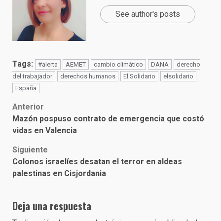
See author's posts
Tags:
#alerta
AEMET
cambio climático
DANA
derecho
del trabajador
derechos humanos
El Solidario
elsolidario
España
Post
Anterior
Mazón pospuso contrato de emergencia que costó
navigation
vidas en Valencia
Siguiente
Colonos israelíes desatan el terror en aldeas
palestinas en Cisjordania
Deja una respuesta