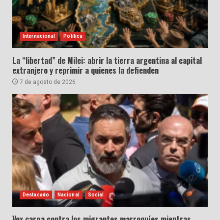
Internacional
Política
La “libertad” de Milei: abrir la tierra argentina al capital
extranjero y reprimir a quienes la defienden
7 de agosto de 2026
Destacado
Nacional
Social
Vox carga contra los migrantes marroquíes mientras