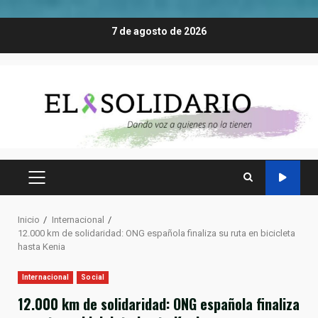
Saltar
7 de agosto de 2026
al
contenido
MENÚ
PRINCIPAL
Inicio
Internacional
12.000 km de solidaridad: ONG española finaliza su ruta en bicicleta
hasta Kenia
Internacional
Social
12.000 km de solidaridad: ONG española finaliza