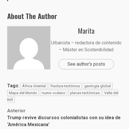
About The Author
Marita
Urbanista – redactora de contenido
– Máster en Sostenibilidad
See author's posts
Tags:
África Oriental
fractura tectónica
geología global
Mapa del Mundo
nuevo océano
placas tectónicas
Valle del
Rift
Post
Anterior
Trump revive discursos colonialistas con su idea de
navigation
‘América Mexicana’