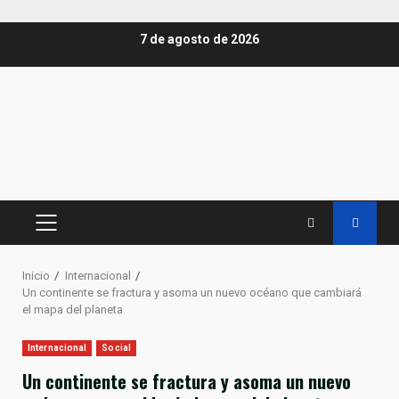
Saltar
7 de agosto de 2026
al
contenido
MENÚ
PRINCIPAL
Inicio
Internacional
Un continente se fractura y asoma un nuevo océano que cambiará
el mapa del planeta
Internacional
Social
Un continente se fractura y asoma un nuevo