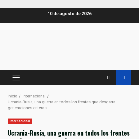
Saltar
10 de agosto de 2026
al
contenido
MENÚ
PRINCIPAL
Inicio
Internacional
Ucrania-Rusia, una guerra en todos los frentes que desgarra
generaciones enteras
Internacional
Ucrania-Rusia, una guerra en todos los frentes