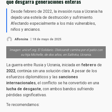
que desgarra generaciones enteras
Desde febrero de 2022, la invasión rusa a Ucrania ha
dejado una estela de destrucción y sufrimiento.
Afectando especialmente a los más vulnerables,
niños y ancianos.
Alfonsina
18 de mayo de 2025
Imagen: unicef.org. El Solidario. Oleksandr camina por el patio con
su hija Michelle, de dos años, en Saltivka, Ucrania.
La guerra entre Rusia y Ucrania, iniciada en
febrero
de
2022
, continúa sin una solución clara. A pesar de los
esfuerzos diplomáticos y las
sanciones
internacionales
, el conflicto se ha convertido en una
lucha de desgaste
, con ambos bandos sufriendo
pérdidas significativas.
Te recomendamos: