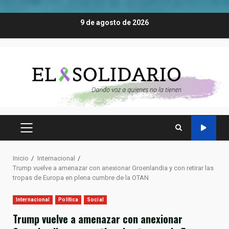
Saltar
9 de agosto de 2026
al
contenido
MENÚ
PRINCIPAL
Inicio
Internacional
Trump vuelve a amenazar con anexionar Groenlandia y con retirar las
tropas de Europa en plena cumbre de la OTAN
Internacional
Política
Social
Trump vuelve a amenazar con anexionar