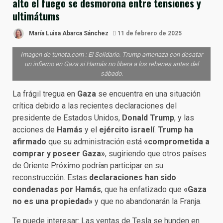
alto el fuego se desmorona entre tensiones y
ultimátums
María Luisa Abarca Sánchez
11 de febrero de 2025
Imagen de tunota.com : El Solidario. Trump amenaza con desatar
un infierno en Gaza si Hamás no libera a los rehenes antes del
sábado.
La frágil tregua en
Gaza
se encuentra en una situación
crítica debido a las recientes declaraciones del
presidente de Estados Unidos,
Donald Trump
, y las
acciones de
Hamás
y el
ejército israelí
.
Trump ha
afirmado
que su administración está
«comprometida a
comprar y poseer Gaza»
, sugiriendo que otros países
de Oriente Próximo podrían participar en su
reconstrucción. Estas
declaraciones han sido
condenadas por Hamás
, que ha enfatizado que
«Gaza
no es una propiedad»
y que no abandonarán la Franja.
Te puede interesar:
Las ventas de Tesla se hunden en