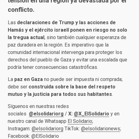
tensión en una región ya devastada por el
conflicto.
Las
declaraciones de Trump y las acciones de
Hamás y el ejército israelí ponen en riesgo no solo
la tregua actual
, sino también cualquier esperanza de
paz duradera en la región. Es imperativo que la
comunidad internacional intervenga para proteger los
derechos del pueblo de Gaza y evitar una escalada que
podría tener consecuencias catastróficas.
La
paz en Gaza
no puede ser impuesta ni comprada;
debe ser
construida sobre la base del respeto
mutuo y la justicia para todos sus habitantes
.
Síguenos en nuestras redes
sociales
@elsolidariorg
/
X:
@X_ElSolidario
y en
nuestro canal de Whatsapp
El Solidario
;
Instragam:
@elsolidariorg
TikTok:
@elsolidarionews
;
Facebook:
@ElSolidario