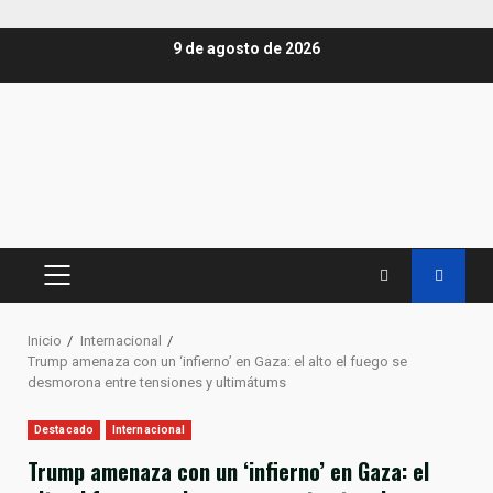
Saltar
9 de agosto de 2026
al
contenido
MENÚ
PRINCIPAL
Inicio
Internacional
Trump amenaza con un ‘infierno’ en Gaza: el alto el fuego se
desmorona entre tensiones y ultimátums
Destacado
Internacional
Trump amenaza con un ‘infierno’ en Gaza: el