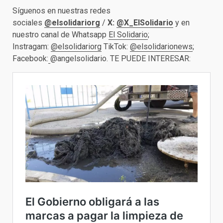
Síguenos en nuestras redes
sociales
@elsolidariorg
/
X:
@X_ElSolidario
y en
nuestro canal de Whatsapp
El Solidario
;
Instragam:
@elsolidariorg
TikTok:
@elsolidarionews
;
Facebook:
@angelsolidario. TE PUEDE INTERESAR: