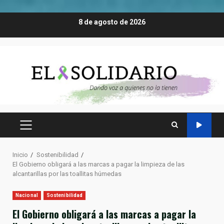
Saltar
8 de agosto de 2026
al
contenido
MENÚ
PRINCIPAL
Inicio
Sostenibilidad
El Gobierno obligará a las marcas a pagar la limpieza de las
alcantarillas por las toallitas húmedas
Nacional
Sostenibilidad
El Gobierno obligará a las marcas a pagar la