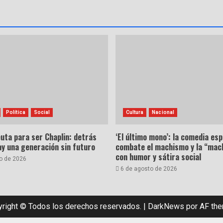
Política
Social
Cultura
Nacional
uta para ser Chaplin: detrás
‘El último mono’: la comedia es
hay una generación sin futuro
combate el machismo y la “mac
con humor y sátira social
o de 2026
6 de agosto de 2026
right © Todos los derechos reservados.
|
DarkNews
por AF th