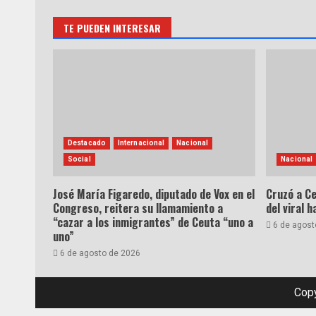
TE PUEDEN INTERESAR
Destacado
Internacional
Nacional
Social
Nacional
José María Figaredo, diputado de Vox en el
Cruzó a Ce
Congreso, reitera su llamamiento a
del viral 
“cazar a los inmigrantes” de Ceuta “uno a
6 de agost
uno”
6 de agosto de 2026
Copy