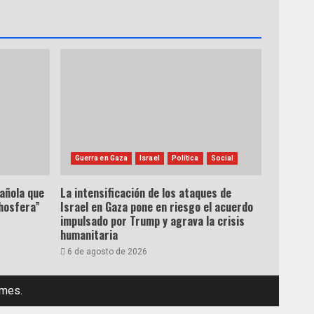
Guerra en Gaza
Israel
Política
Social
pañola que
La intensificación de los ataques de
hosfera”
Israel en Gaza pone en riesgo el acuerdo
impulsado por Trump y agrava la crisis
humanitaria
6 de agosto de 2026
emes.