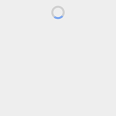
Leer Más
L
c
Un
si