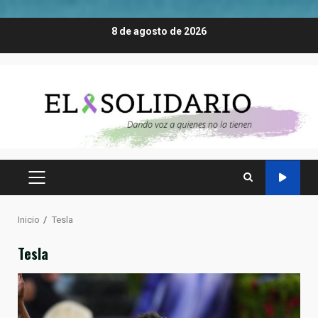
Saltar
8 de agosto de 2026
al
contenido
MENÚ
PRINCIPAL
Inicio
Tesla
Tesla