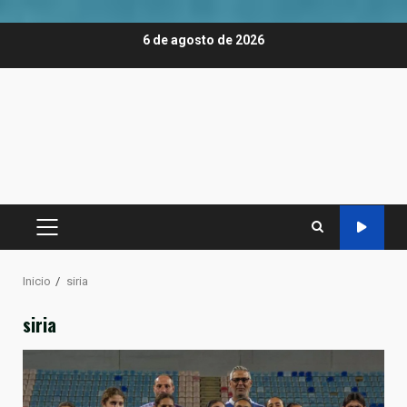
Saltar
6 de agosto de 2026
al
contenido
MENÚ
PRINCIPAL
Inicio
siria
siria