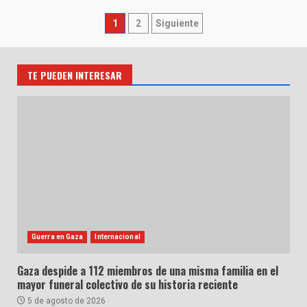
Paginación
1
2
Siguiente
de
entradas
TE PUEDEN INTERESAR
Guerra en Gaza
Internacional
Gaza despide a 112 miembros de una misma familia en el
mayor funeral colectivo de su historia reciente
5 de agosto de 2026