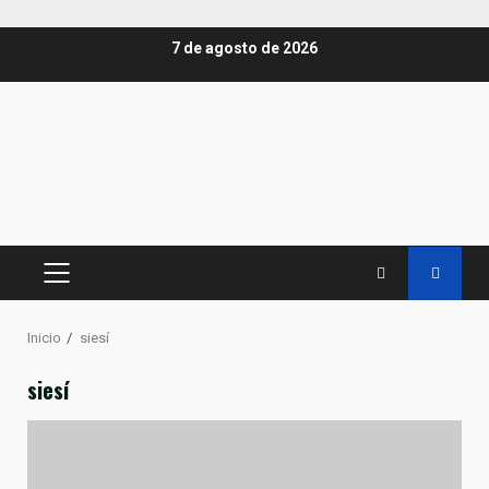
Saltar
7 de agosto de 2026
al
contenido
MENÚ
PRINCIPAL
Inicio
siesí
siesí