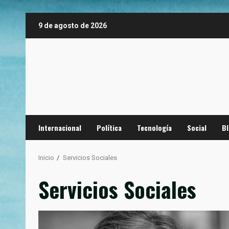
Saltar
9 de agosto de 2026
al
contenido
Internacional
Política
Tecnología
Social
B
Inicio
Servicios Sociales
Servicios Sociales