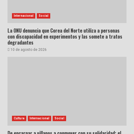
Internacional
Social
La ONU denuncia que Corea del Norte utiliza a personas
con discapacidad en experimentos y las somete a tratos
degradantes
10 de agosto de 2026
Cultura
Internacional
Social
De encarnar a villanos a conmover con su solidaridad: el