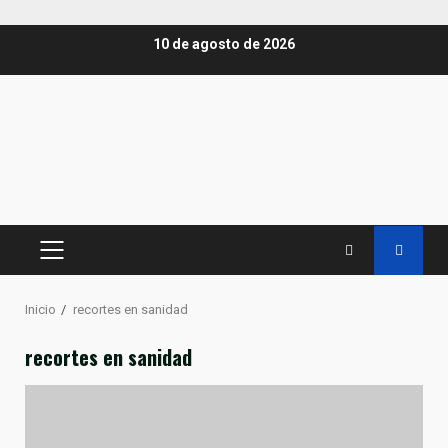
Saltar
10 de agosto de 2026
al
contenido
MENÚ
PRINCIPAL
Inicio
recortes en sanidad
recortes en sanidad