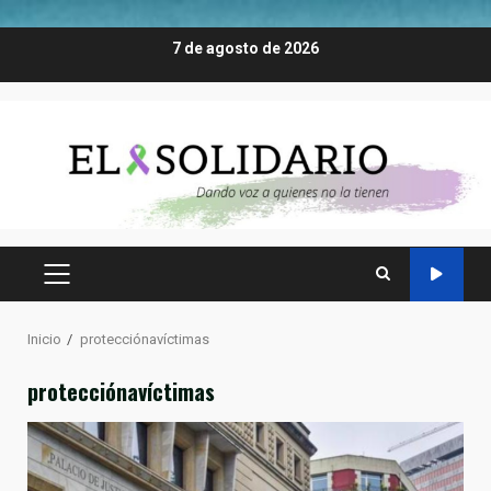
Saltar
7 de agosto de 2026
al
contenido
MENÚ
PRINCIPAL
Inicio
protecciónavíctimas
protecciónavíctimas