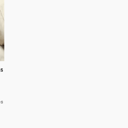
as
es