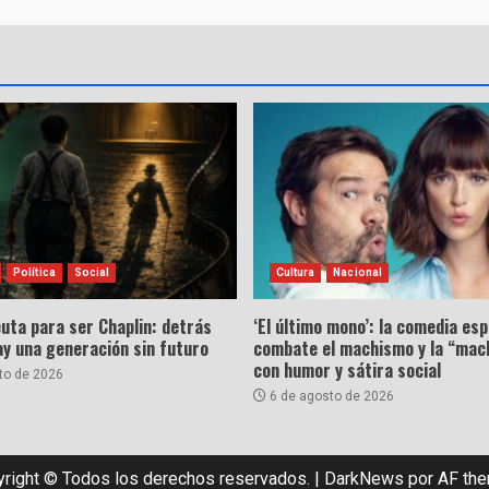
Política
Social
Cultura
Nacional
uta para ser Chaplin: detrás
‘El último mono’: la comedia es
hay una generación sin futuro
combate el machismo y la “mac
con humor y sátira social
to de 2026
6 de agosto de 2026
right © Todos los derechos reservados.
|
DarkNews
por AF th