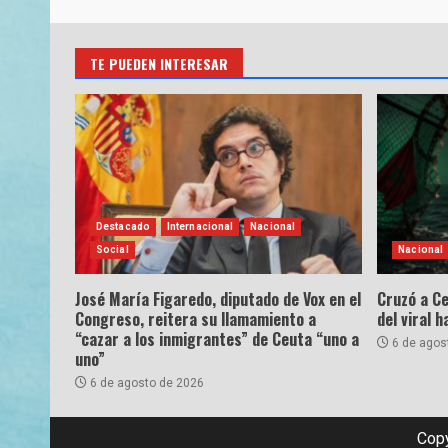
TE PUEDEN INTERESAR
Destacado
Internacional
Nacional
Social
Nacional
José María Figaredo, diputado de Vox en el
Cruzó a Ce
Congreso, reitera su llamamiento a
del viral 
“cazar a los inmigrantes” de Ceuta “uno a
6 de agos
uno”
6 de agosto de 2026
Copy