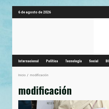
Saltar
6 de agosto de 2026
al
contenido
Internacional
Política
Tecnología
Social
B
Inicio
modificación
modificación