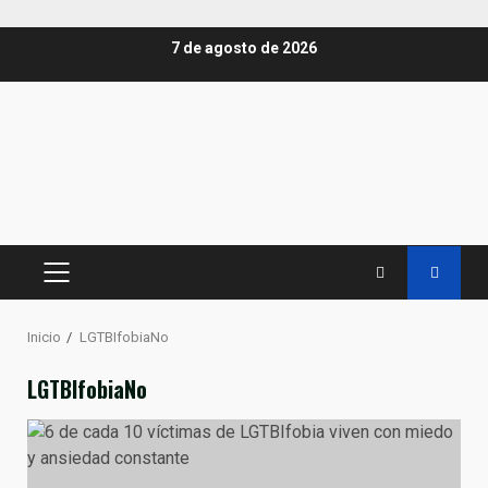
Saltar
7 de agosto de 2026
al
contenido
MENÚ
PRINCIPAL
Inicio
LGTBIfobiaNo
LGTBIfobiaNo