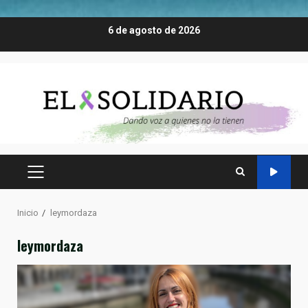
Saltar
6 de agosto de 2026
al
contenido
MENÚ
PRINCIPAL
Inicio
leymordaza
leymordaza